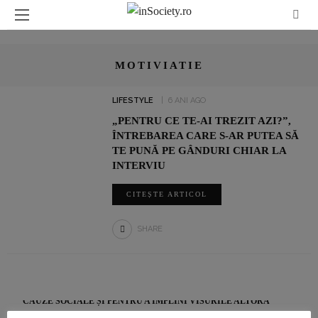
MOTIVIATIE
LIFESTYLE
6 ANI AGO
„PENTRU CE TE-AI TREZIT AZI?”,
ÎNTREBAREA CARE S-AR PUTEA SĂ
TE PUNĂ PE GÂNDURI CHIAR LA
INTERVIU
CITEȘTE ARTICOL
SHARE
ADRIAN ȘOVEA FACE BINE PRIN SPORT: ALEARGĂ PENTRU
CAUZE SOCIALE ȘI PENTRU A ÎMPLINI VISURILE ALTORA