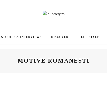
STORIES & INTERVIEWS
DISCOVER
LIFESTYLE
MOTIVE ROMANESTI
FASHION
7 ANI AGO
IUTTA, POVESTEA DORULUI DE
ROMÂNESC ÎN LUME