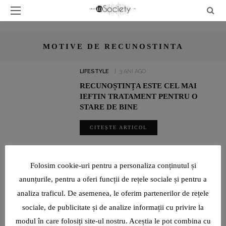
MOTIVE DE RECUNOSTINTA
LIFESTYLE
3 ANI AGO
RECUNOȘTINȚA ESTE CEL MAI
IEFTIN TRATAMENT PENTRU O
STARE DE BINE
CITEȘTE ARTICOL
SHARE
Folosim cookie-uri pentru a personaliza conținutul și
anunțurile, pentru a oferi funcții de rețele sociale și pentru a
analiza traficul. De asemenea, le oferim partenerilor de rețele
ADRIAN ȘOVEA FACE BINE PRIN SPORT: ALEARGĂ PENTRU
CAUZE SOCIALE ȘI PENTRU A ÎMPLINI VISURILE ALTORA
sociale, de publicitate și de analize informații cu privire la
modul în care folosiți site-ul nostru. Aceștia le pot combina cu