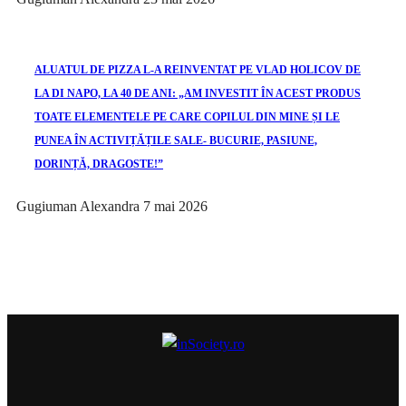
ALUATUL DE PIZZA L-A REINVENTAT PE VLAD HOLICOV DE
LA DI NAPO, LA 40 DE ANI: „AM INVESTIT ÎN ACEST PRODUS
TOATE ELEMENTELE PE CARE COPILUL DIN MINE ȘI LE
PUNEA ÎN ACTIVIȚĂȚILE SALE- BUCURIE, PASIUNE,
DORINȚĂ, DRAGOSTE!”
Gugiuman Alexandra
7 mai 2026