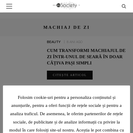
MACHIAJ DE ZI
BEAUTY
8 ANI AGO
CUM TRANSFORMI MACHIAJUL DE
ZI ÎNTR-UNUL DE SEARĂ ÎN DOAR
CÂȚIVA PAȘI SIMPLI
CITEȘTE ARTICOL
SHARE
Folosim cookie-uri pentru a personaliza conținutul și
anunțurile, pentru a oferi funcții de rețele sociale și pentru a
UN INTERVIU RAR CU LUMINIȚA PAUL, JURNALIST SPORTIV:
analiza traficul. De asemenea, le oferim partenerilor de rețele
„SUNT O TIMIDĂ PE CARE VIAȚA ȘI PROFESIA AU ÎNVĂȚAT-O ȘI
AU FORȚAT-O SĂ DEVINĂ CURAJOASĂ!”
sociale, de publicitate și de analize informații cu privire la
modul în care folosiți site-ul nostru. Aceștia le pot combina cu