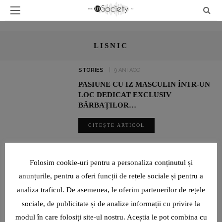
LISNIC
STORIES
9 ANI AGO
PASIUNE CU IZ MASCULIN ÎNTR-UN
LOC DEDICAT EXCLUSIV
BĂRBAȚILOR…
CITEȘTE ARTICOL
SHARE
Folosim cookie-uri pentru a personaliza conținutul și
anunțurile, pentru a oferi funcții de rețele sociale și pentru a
UN INTERVIU RAR CU LUMINIȚA PAUL, JURNALIST SPORTIV:
analiza traficul. De asemenea, le oferim partenerilor de rețele
„SUNT O TIMIDĂ PE CARE VIAȚA ȘI PROFESIA AU ÎNVĂȚAT-O ȘI
AU FORȚAT-O SĂ DEVINĂ CURAJOASĂ!”
sociale, de publicitate și de analize informații cu privire la
modul în care folosiți site-ul nostru. Aceștia le pot combina cu