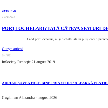
LIFESTYLE
7 ANI AGO
PORȚI OCHELARI? IATĂ CÂTEVA SFATURI DE 
Când porți ochelari, ai și o cheltuială în plus, căci o pereche de 
Citește articol
SHARE
InSociety Redacție
21 august 2019
ADRIAN ȘOVEA FACE BINE PRIN SPORT: ALEARGĂ PENTRU
Gugiuman Alexandra
4 august 2026