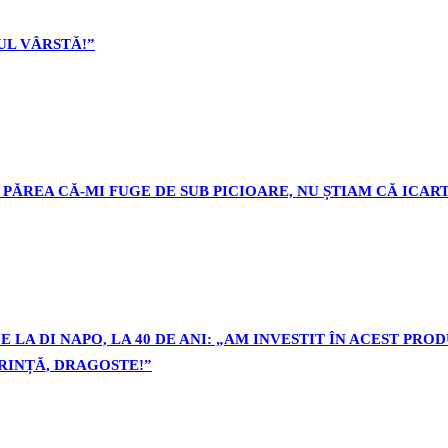
L VÂRSTĂ!”
PĂREA CĂ-MI FUGE DE SUB PICIOARE, NU ȘTIAM CĂ ICART
 LA DI NAPO, LA 40 DE ANI: „AM INVESTIT ÎN ACEST PR
ORINȚĂ, DRAGOSTE!”