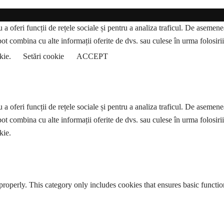
a oferi funcții de rețele sociale și pentru a analiza traficul. De asemenea,
pot combina cu alte informații oferite de dvs. sau culese în urma folosirii s
okie.
Setări cookie
ACCEPT
a oferi funcții de rețele sociale și pentru a analiza traficul. De asemenea,
pot combina cu alte informații oferite de dvs. sau culese în urma folosirii s
kie.
properly. This category only includes cookies that ensures basic functio