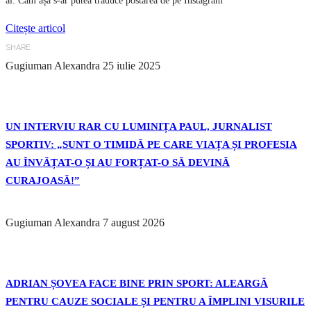
ai. Cam așa s-ar putea traduce postarea de pe Instagram
Citește articol
SHARE
Gugiuman Alexandra
25 iulie 2025
UN INTERVIU RAR CU LUMINIȚA PAUL, JURNALIST
SPORTIV: „SUNT O TIMIDĂ PE CARE VIAȚA ȘI PROFESIA
AU ÎNVĂȚAT-O ȘI AU FORȚAT-O SĂ DEVINĂ
CURAJOASĂ!”
Gugiuman Alexandra
7 august 2026
ADRIAN ȘOVEA FACE BINE PRIN SPORT: ALEARGĂ
PENTRU CAUZE SOCIALE ȘI PENTRU A ÎMPLINI VISURILE