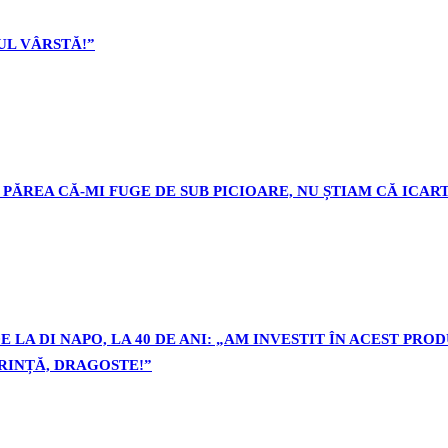
L VÂRSTĂ!”
PĂREA CĂ-MI FUGE DE SUB PICIOARE, NU ȘTIAM CĂ ICART
 LA DI NAPO, LA 40 DE ANI: „AM INVESTIT ÎN ACEST PR
ORINȚĂ, DRAGOSTE!”