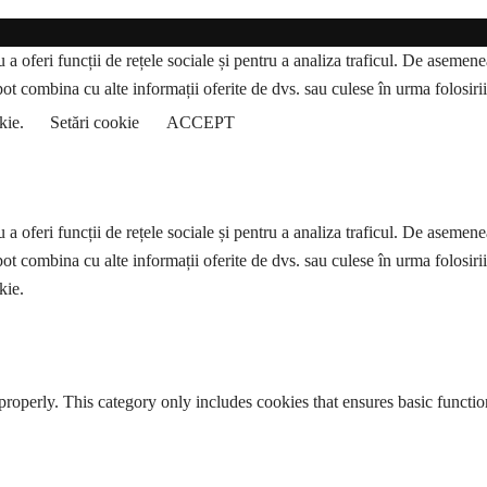
a oferi funcții de rețele sociale și pentru a analiza traficul. De asemenea,
pot combina cu alte informații oferite de dvs. sau culese în urma folosirii s
okie.
Setări cookie
ACCEPT
a oferi funcții de rețele sociale și pentru a analiza traficul. De asemenea,
pot combina cu alte informații oferite de dvs. sau culese în urma folosirii s
kie.
properly. This category only includes cookies that ensures basic functio