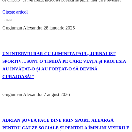
de dincolo” că n-a crezut niciodată povestirile pacienților care reveneau
Citește articol
SHARE
Gugiuman Alexandra
28 ianuarie 2025
UN INTERVIU RAR CU LUMINIȚA PAUL, JURNALIST
SPORTIV: „SUNT O TIMIDĂ PE CARE VIAȚA ȘI PROFESIA
AU ÎNVĂȚAT-O ȘI AU FORȚAT-O SĂ DEVINĂ
CURAJOASĂ!”
Gugiuman Alexandra
7 august 2026
ADRIAN ȘOVEA FACE BINE PRIN SPORT: ALEARGĂ
PENTRU CAUZE SOCIALE ȘI PENTRU A ÎMPLINI VISURILE