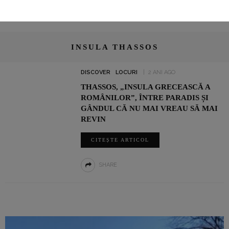
INSULA THASSOS
DISCOVER
LOCURI
2 ANI AGO
THASSOS, „INSULA GRECEASCĂ A
ROMÂNILOR”, ÎNTRE PARADIS ȘI
GÂNDUL CĂ NU MAI VREAU SĂ MAI
REVIN
CITEȘTE ARTICOL
SHARE