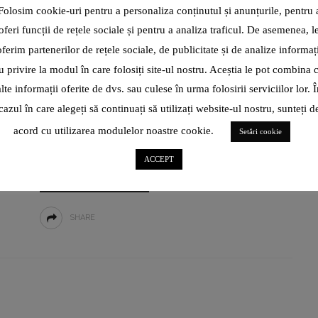
ROMÂNESC DE LA HOTELIERUL
Folosim cookie-uri pentru a personaliza conținutul și anunțurile, pentru 
ANULUI ÎN 2011, CĂLIN ILE: „POATE
oferi funcții de rețele sociale și pentru a analiza traficul. De asemenea, l
CĂ A SOSIT TIMPUL CA TURISMUL
oferim partenerilor de rețele sociale, de publicitate și de analize informați
SĂ FIE FĂCUT MAI MULT DE CĂTRE
u privire la modul în care folosiți site-ul nostru. Aceștia le pot combina 
SECTORUL PRIVAT ȘI NU DE CĂTRE
alte informații oferite de dvs. sau culese în urma folosirii serviciilor lor. Î
STAT.”
cazul în care alegeți să continuați să utilizați website-ul nostru, sunteți d
acord cu utilizarea modulelor noastre cookie.
Setări cookie
„Eu nu mă atașez de lucruri, ci de oameni, așa că mă simt bine
acolo unde sunt alături de oamenii
ACCEPT
ROXANA BRĂNIȘTEANU: „ÎN
IANUARIE 2022, CÂND TOTUL
CITEȘTE ARTICOL
PĂREA CĂ-MI FUGE DE SUB
PICIOARE, NU ȘTIAM CĂ
SHARE
ICARTE, IPARTE E AUR
PENTRU MINE!”