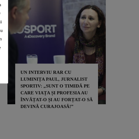
a
e
i
cu
n
e
UN INTERVIU RAR CU
LUMINIȚA PAUL, JURNALIST
ADRIAN 
SPORTIV: „SUNT O TIMIDĂ PE
PRIN SP
CARE VIAȚA ȘI PROFESIA AU
PENTRU 
ÎNVĂȚAT-O ȘI AU FORȚAT-O SĂ
PENTRU 
DEVINĂ CURAJOASĂ!”
ALTORA