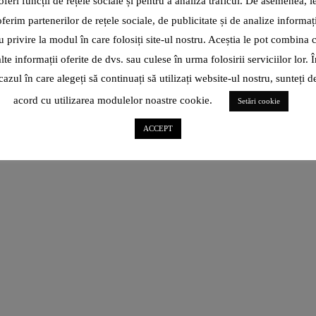
oferi funcții de rețele sociale și pentru a analiza traficul. De asemenea, l
E deja a doua săptămână în care cafeneaua Filicori Zecchini
oferim partenerilor de rețele sociale, de publicitate și de analize informați
Palas ne invită să ne facem „încălzirea” pentru club
u privire la modul în care folosiți site-ul nostru. Aceștia le pot combina 
CITEȘTE ARTICOL
alte informații oferite de dvs. sau culese în urma folosirii serviciilor lor. Î
ALUATUL DE PIZZA L-A
cazul în care alegeți să continuați să utilizați website-ul nostru, sunteți d
REINVENTAT PE VLAD
SHARE
acord cu utilizarea modulelor noastre cookie.
Setări cookie
HOLICOV DE LA DI NAPO, LA
40 DE ANI: „AM INVESTIT ÎN
ACCEPT
ACEST PRODUS TOATE
ELEMENTELE PE CARE
COPILUL DIN MINE ȘI LE
PUNEA ÎN ACTIVIȚĂȚILE
SALE- BUCURIE, PASIUNE,
DORINȚĂ, DRAGOSTE!”