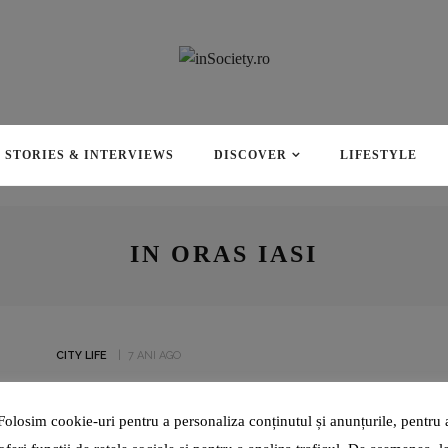
STORIES & INTERVIEWS
DISCOVER
LIFESTYLE
IN ORAS IASI
CITY LIFE
7 ANI AGO
FILICORI NE INVITĂ LA
APERITIFBE4FILICORI
Folosim cookie-uri pentru a personaliza conținutul și anunțurile, pentru 