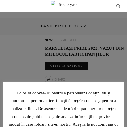
IASI PRIDE 2022
NEWS
4 ANI AGO
MARȘUL IAȘI PRIDE 2022, VĂZUT DIN
MIJLOCUL PARTICIPANȚILOR
CITEȘTE ARTICOL
SHARE
Folosim cookie-uri pentru a personaliza conținutul și
UN INTERVIU RAR CU LUMINIȚA PAUL, JURNALIST SPORTIV:
anunțurile, pentru a oferi funcții de rețele sociale și pentru a
„SUNT O TIMIDĂ PE CARE VIAȚA ȘI PROFESIA AU ÎNVĂȚAT-O ȘI
analiza traficul. De asemenea, le oferim partenerilor de rețele
AU FORȚAT-O SĂ DEVINĂ CURAJOASĂ!”
sociale, de publicitate și de analize informații cu privire la
modul în care folosiți site-ul nostru. Aceștia le pot combina cu