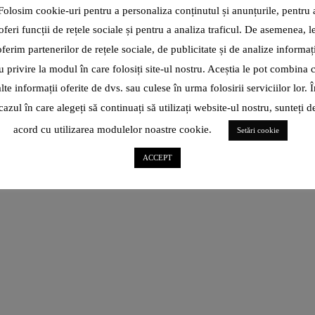
ALEGE SĂ-L VIZITEZI?
Folosim cookie-uri pentru a personaliza conținutul și anunțurile, pentru 
oferi funcții de rețele sociale și pentru a analiza traficul. De asemenea, l
În focul competiției de pe
oferim partenerilor de rețele sociale, de publicitate și de analize informați
www.destinatiaanului.ro, unde Iașul e printre orașele finaliste
(e drept, alături de Brașov, orașul meu
u privire la modul în care folosiți site-ul nostru. Aceștia le pot combina 
alte informații oferite de dvs. sau culese în urma folosirii serviciilor lor. Î
CITEȘTE ARTICOL
cazul în care alegeți să continuați să utilizați website-ul nostru, sunteți d
acord cu utilizarea modulelor noastre cookie.
Setări cookie
SHARE
ACCEPT
ROXANA BRĂNIȘTEANU: „ÎN
IANUARIE 2022, CÂND TOTUL
PĂREA CĂ-MI FUGE DE SUB
PICIOARE, NU ȘTIAM CĂ
ICARTE, IPARTE E AUR
PENTRU MINE!”