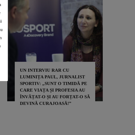
a
e
i
cu
n
e
UN INTERVIU RAR CU
LUMINIȚA PAUL, JURNALIST
ADRIAN 
SPORTIV: „SUNT O TIMIDĂ PE
PRIN SP
CARE VIAȚA ȘI PROFESIA AU
PENTRU 
ÎNVĂȚAT-O ȘI AU FORȚAT-O SĂ
PENTRU 
DEVINĂ CURAJOASĂ!”
ALTORA