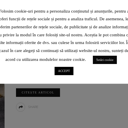
INTERVIU
7 ANI AGO
Folosim cookie-uri pentru a personaliza conținutul și anunțurile, pentru 
ORA EXACTĂ ÎN TURISMUL
oferi funcții de rețele sociale și pentru a analiza traficul. De asemenea, l
ROMÂNESC DE LA HOTELIERUL
oferim partenerilor de rețele sociale, de publicitate și de analize informați
ANULUI ÎN 2011, CĂLIN ILE: „POATE
u privire la modul în care folosiți site-ul nostru. Aceștia le pot combina 
CĂ A SOSIT TIMPUL CA TURISMUL
ALUATUL DE PIZZA L-A
alte informații oferite de dvs. sau culese în urma folosirii serviciilor lor. Î
SĂ FIE FĂCUT MAI MULT DE CĂTRE
REINVENTAT PE VLAD
cazul în care alegeți să continuați să utilizați website-ul nostru, sunteți d
SECTORUL PRIVAT ȘI NU DE CĂTRE
HOLICOV DE LA DI NAPO, LA
acord cu utilizarea modulelor noastre cookie.
Setări cookie
40 DE ANI: „AM INVESTIT ÎN
STAT.”
ACEST PRODUS TOATE
ACCEPT
ELEMENTELE PE CARE
„Eu nu mă atașez de lucruri, ci de oameni, așa că mă simt bine
COPILUL DIN MINE ȘI LE
acolo unde sunt alături de oamenii
PUNEA ÎN ACTIVIȚĂȚILE
SALE- BUCURIE, PASIUNE,
CITEȘTE ARTICOL
DORINȚĂ, DRAGOSTE!”
SHARE