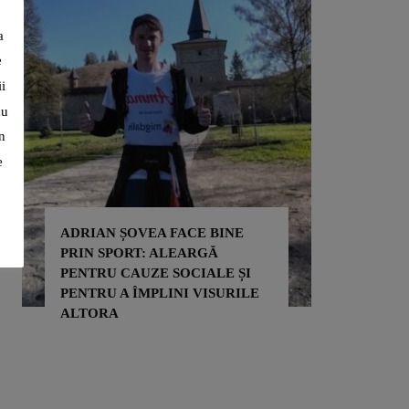
a
e
i
cu
n
e
ADRIAN ȘOVEA FACE BINE
PRIN SPORT: ALEARGĂ
PENTRU CAUZE SOCIALE ȘI
NEUROC
PENTRU A ÎMPLINI VISURILE
CIUREA
ALTORA
CUVÂNT