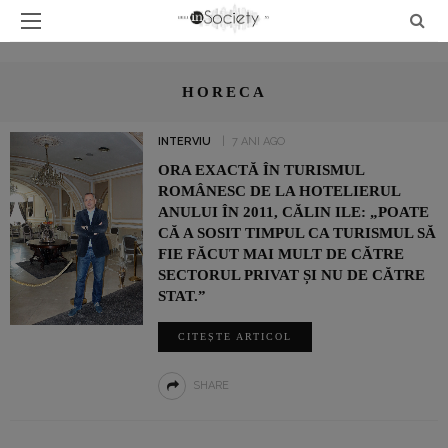
HORECA
INTERVIU
7 ANI AGO
ORA EXACTĂ ÎN TURISMUL
ROMÂNESC DE LA HOTELIERUL
ANULUI ÎN 2011, CĂLIN ILE: „POATE
CĂ A SOSIT TIMPUL CA TURISMUL SĂ
FIE FĂCUT MAI MULT DE CĂTRE
SECTORUL PRIVAT ȘI NU DE CĂTRE
STAT.”
CITEȘTE ARTICOL
SHARE