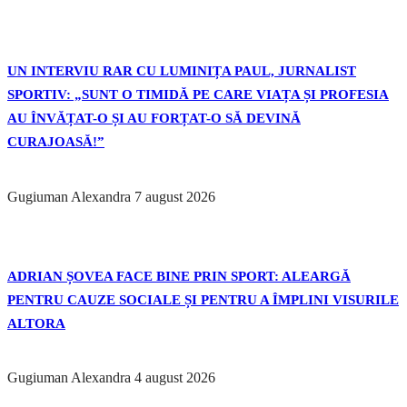
UN INTERVIU RAR CU LUMINIȚA PAUL, JURNALIST
SPORTIV: „SUNT O TIMIDĂ PE CARE VIAȚA ȘI PROFESIA
AU ÎNVĂȚAT-O ȘI AU FORȚAT-O SĂ DEVINĂ
CURAJOASĂ!”
Gugiuman Alexandra
7 august 2026
ADRIAN ȘOVEA FACE BINE PRIN SPORT: ALEARGĂ
PENTRU CAUZE SOCIALE ȘI PENTRU A ÎMPLINI VISURILE
ALTORA
Gugiuman Alexandra
4 august 2026