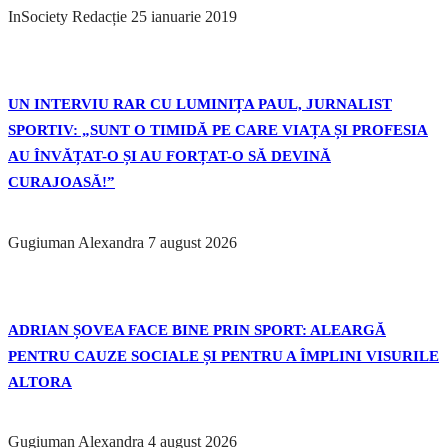
InSociety Redacție
25 ianuarie 2019
UN INTERVIU RAR CU LUMINIȚA PAUL, JURNALIST
SPORTIV: „SUNT O TIMIDĂ PE CARE VIAȚA ȘI PROFESIA
AU ÎNVĂȚAT-O ȘI AU FORȚAT-O SĂ DEVINĂ
CURAJOASĂ!”
Gugiuman Alexandra
7 august 2026
ADRIAN ȘOVEA FACE BINE PRIN SPORT: ALEARGĂ
PENTRU CAUZE SOCIALE ȘI PENTRU A ÎMPLINI VISURILE
ALTORA
Gugiuman Alexandra
4 august 2026