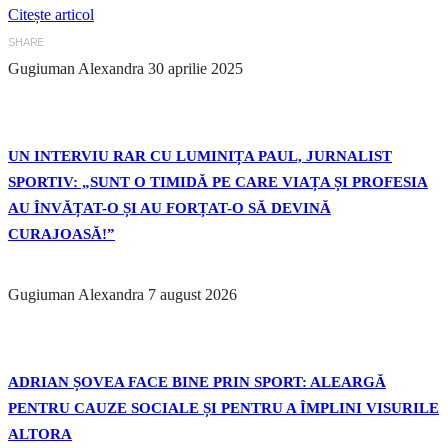
Citește articol
SHARE
Gugiuman Alexandra
30 aprilie 2025
UN INTERVIU RAR CU LUMINIȚA PAUL, JURNALIST
SPORTIV: „SUNT O TIMIDĂ PE CARE VIAȚA ȘI PROFESIA
AU ÎNVĂȚAT-O ȘI AU FORȚAT-O SĂ DEVINĂ
CURAJOASĂ!”
Gugiuman Alexandra
7 august 2026
ADRIAN ȘOVEA FACE BINE PRIN SPORT: ALEARGĂ
PENTRU CAUZE SOCIALE ȘI PENTRU A ÎMPLINI VISURILE
ALTORA