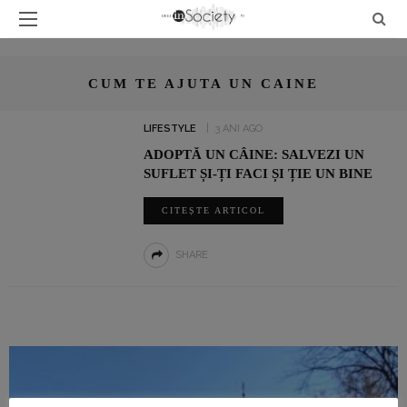
CUM TE AJUTA UN CAINE
LIFESTYLE
3 ANI AGO
ADOPTĂ UN CÂINE: SALVEZI UN
SUFLET ȘI-ȚI FACI ȘI ȚIE UN BINE
CITEȘTE ARTICOL
SHARE