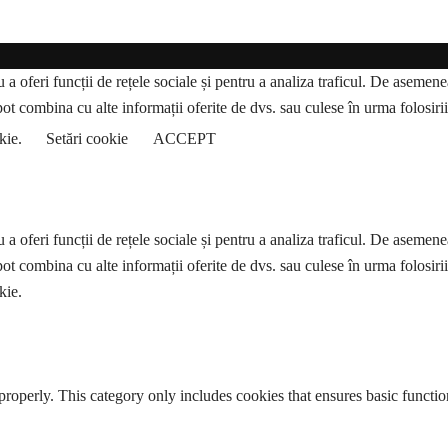
a oferi funcții de rețele sociale și pentru a analiza traficul. De asemenea,
pot combina cu alte informații oferite de dvs. sau culese în urma folosirii s
okie.
Setări cookie
ACCEPT
a oferi funcții de rețele sociale și pentru a analiza traficul. De asemenea,
pot combina cu alte informații oferite de dvs. sau culese în urma folosirii s
kie.
properly. This category only includes cookies that ensures basic functio