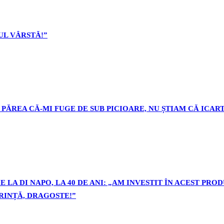
L VÂRSTĂ!”
PĂREA CĂ-MI FUGE DE SUB PICIOARE, NU ȘTIAM CĂ ICART
 LA DI NAPO, LA 40 DE ANI: „AM INVESTIT ÎN ACEST PR
ORINȚĂ, DRAGOSTE!”