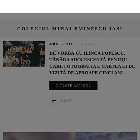
COLEGIUL MIHAI EMINESCU IASI
ANI DE LICEU
8 ANI AGO
DE VORBĂ CU ILINCA POPESCU,
TÂNĂRA ADOLESCENTĂ PENTRU
CARE FOTOGRAFIA E CARTEA EI DE
VIZITĂ DE APROAPE CINCI ANI
CITEȘTE ARTICOL
SHARE