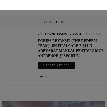
COACH K
CĂRTI, FILME, TEATRU
DISCOVER
2 ANI AGO
ECHIPA REVANȘEI (THE REDEEM
TEAM), UN FILM CARE E ȘI UN
ADEVĂRAT MANUAL PENTRU ORICE
ANTRENOR ȘI SPORTIV
CITEȘTE ARTICOL
SHARE