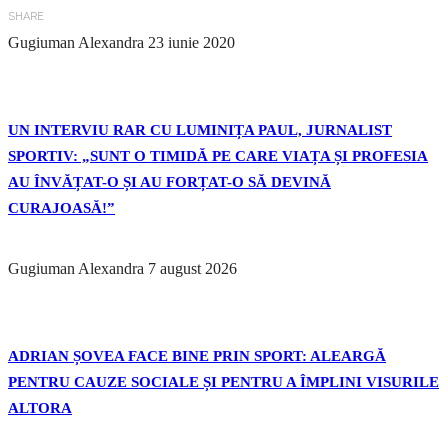
SHARE
Gugiuman Alexandra
23 iunie 2020
UN INTERVIU RAR CU LUMINIȚA PAUL, JURNALIST
SPORTIV: „SUNT O TIMIDĂ PE CARE VIAȚA ȘI PROFESIA
AU ÎNVĂȚAT-O ȘI AU FORȚAT-O SĂ DEVINĂ
CURAJOASĂ!”
Gugiuman Alexandra
7 august 2026
ADRIAN ȘOVEA FACE BINE PRIN SPORT: ALEARGĂ
PENTRU CAUZE SOCIALE ȘI PENTRU A ÎMPLINI VISURILE
ALTORA