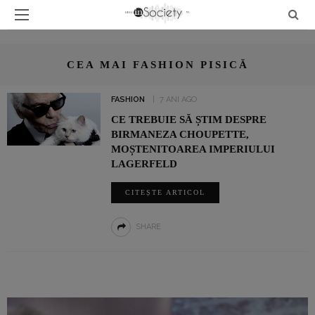
CEA MAI FASHION PISICĂ
FASHION
7 ANI AGO
CE TREBUIE SĂ ȘTIM DESPRE
BIRMANEZA CHOUPETTE,
MOȘTENITOAREA IMPERIULUI
LAGERFELD
CITEȘTE ARTICOL
SHARE