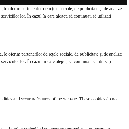
 le oferim partenerilor de rețele sociale, de publicitate și de analize
erviciilor lor. În cazul în care alegeți să continuați să utilizați
 le oferim partenerilor de rețele sociale, de publicitate și de analize
erviciilor lor. În cazul în care alegeți să continuați să utilizați
nalities and security features of the website. These cookies do not
ytics, ads, other embedded contents are termed as non-necessary