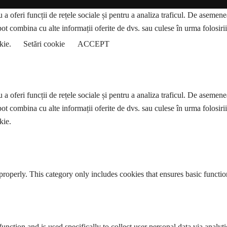
a oferi funcții de rețele sociale și pentru a analiza traficul. De asemenea,
pot combina cu alte informații oferite de dvs. sau culese în urma folosirii s
okie.
Setări cookie
ACCEPT
a oferi funcții de rețele sociale și pentru a analiza traficul. De asemenea,
pot combina cu alte informații oferite de dvs. sau culese în urma folosirii s
kie.
properly. This category only includes cookies that ensures basic functio
function and is used specifically to collect user personal data via anal