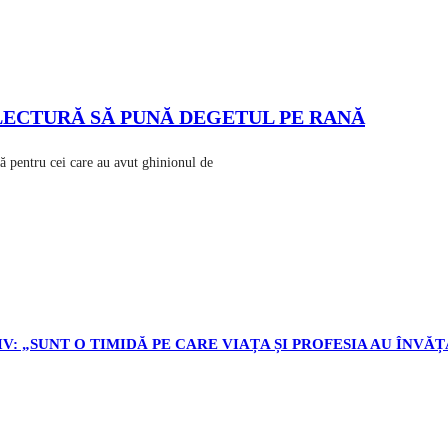
 LECTURĂ SĂ PUNĂ DEGETUL PE RANĂ
entru cei care au avut ghinionul de
V: „SUNT O TIMIDĂ PE CARE VIAȚA ȘI PROFESIA AU ÎNVĂȚ