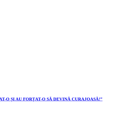
AT-O ȘI AU FORȚAT-O SĂ DEVINĂ CURAJOASĂ!”