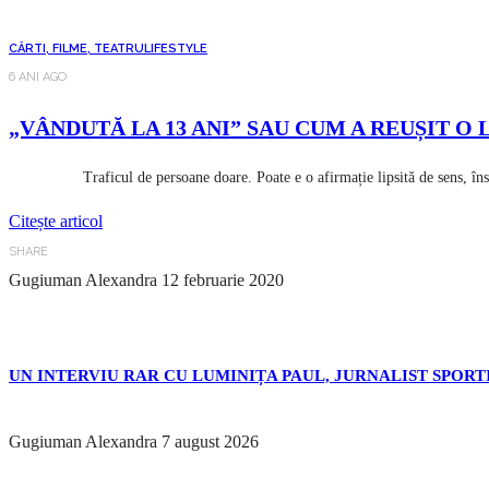
CĂRTI, FILME, TEATRU
LIFESTYLE
6 ANI AGO
„VÂNDUTĂ LA 13 ANI” SAU CUM A REUȘIT O
Traficul de persoane doare. Poate e o afirmație lipsită de sens, însă p
Citește articol
SHARE
Gugiuman Alexandra
12 februarie 2020
UN INTERVIU RAR CU LUMINIȚA PAUL, JURNALIST SPORTI
Gugiuman Alexandra
7 august 2026