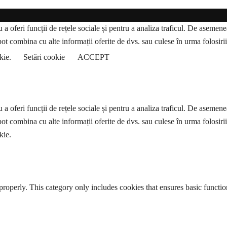
a oferi funcții de rețele sociale și pentru a analiza traficul. De asemenea,
pot combina cu alte informații oferite de dvs. sau culese în urma folosirii s
okie.
Setări cookie
ACCEPT
a oferi funcții de rețele sociale și pentru a analiza traficul. De asemenea,
pot combina cu alte informații oferite de dvs. sau culese în urma folosirii s
kie.
properly. This category only includes cookies that ensures basic functio