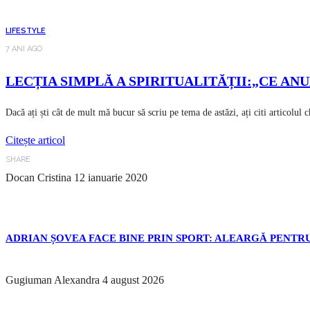
LIFESTYLE
7 ANI AGO
LECȚIA SIMPLĂ A SPIRITUALITĂȚII:„CE ANUM
Dacă ați ști cât de mult mă bucur să scriu pe tema de astăzi, ați citi articolul 
Citește articol
SHARE
Docan Cristina
12 ianuarie 2020
ADRIAN ȘOVEA FACE BINE PRIN SPORT: ALEARGĂ PENTRU
Gugiuman Alexandra
4 august 2026