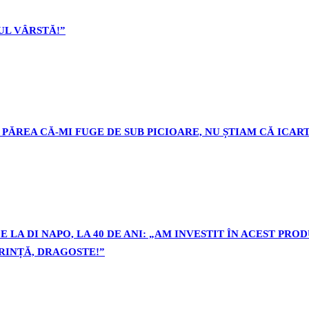
L VÂRSTĂ!”
PĂREA CĂ-MI FUGE DE SUB PICIOARE, NU ȘTIAM CĂ ICART
 LA DI NAPO, LA 40 DE ANI: „AM INVESTIT ÎN ACEST PR
ORINȚĂ, DRAGOSTE!”