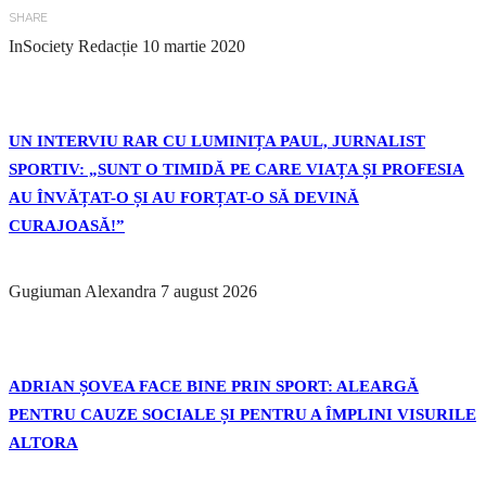
SHARE
InSociety Redacție
10 martie 2020
UN INTERVIU RAR CU LUMINIȚA PAUL, JURNALIST
SPORTIV: „SUNT O TIMIDĂ PE CARE VIAȚA ȘI PROFESIA
AU ÎNVĂȚAT-O ȘI AU FORȚAT-O SĂ DEVINĂ
CURAJOASĂ!”
Gugiuman Alexandra
7 august 2026
ADRIAN ȘOVEA FACE BINE PRIN SPORT: ALEARGĂ
PENTRU CAUZE SOCIALE ȘI PENTRU A ÎMPLINI VISURILE
ALTORA