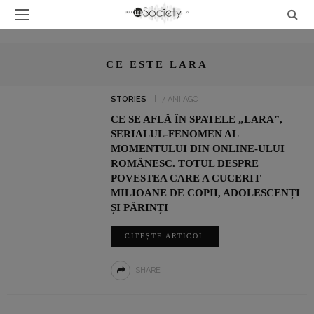
CE ESTE LARA
STORIES
7 ANI AGO
CE SE AFLĂ ÎN SPATELE „LARA”,
SERIALUL-FENOMEN AL
MOMENTULUI DIN ONLINE-ULUI
ROMÂNESC. TOTUL DESPRE
POVESTEA CARE A CUCERIT
MILIOANE DE COPII, ADOLESCENȚI
ȘI PĂRINȚI
CITEȘTE ARTICOL
SHARE