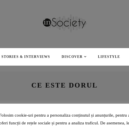
ALUATUL DE PIZZA L-A
STORIES & INTERVIEWS
DISCOVER
LIFESTYLE
REINVENTAT PE VLAD
HOLICOV DE LA DI NAPO, LA
40 DE ANI: „AM INVESTIT ÎN
ACEST PRODUS TOATE
CE ESTE DORUL
ELEMENTELE PE CARE
COPILUL DIN MINE ȘI LE
PUNEA ÎN ACTIVIȚĂȚILE
SALE- BUCURIE, PASIUNE,
DORINȚĂ, DRAGOSTE!”
LIFESTYLE
2 ANI AGO
Folosim cookie-uri pentru a personaliza conținutul și anunțurile, pentru 
oferi funcții de rețele sociale și pentru a analiza traficul. De asemenea, l
SĂ VORBIM MAI DES ȘI SINCER