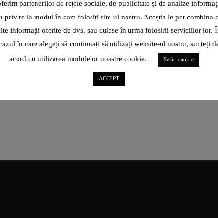
oferim partenerilor de rețele sociale, de publicitate și de analize informați
DESPRE DOR
u privire la modul în care folosiți site-ul nostru. Aceștia le pot combina 
Se întâmplă să ne fie dor. E firesc, suntem oameni. Avem
alte informații oferite de dvs. sau culese în urma folosirii serviciilor lor. Î
sentimente. Trebuie să le exprimăm. Cu toate că am
cazul în care alegeți să continuați să utilizați website-ul nostru, sunteți d
acord cu utilizarea modulelor noastre cookie.
CITEȘTE ARTICOL
Setări cookie
ACCEPT
SHARE