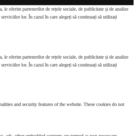
 le oferim partenerilor de rețele sociale, de publicitate și de analize
erviciilor lor. În cazul în care alegeți să continuați să utilizați
 le oferim partenerilor de rețele sociale, de publicitate și de analize
erviciilor lor. În cazul în care alegeți să continuați să utilizați
nalities and security features of the website. These cookies do not
ytics, ads, other embedded contents are termed as non-necessary