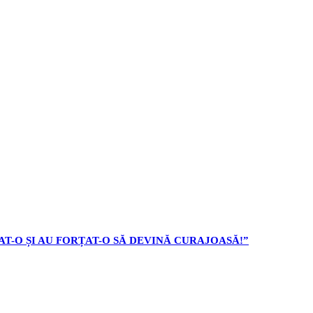
AT-O ȘI AU FORȚAT-O SĂ DEVINĂ CURAJOASĂ!”