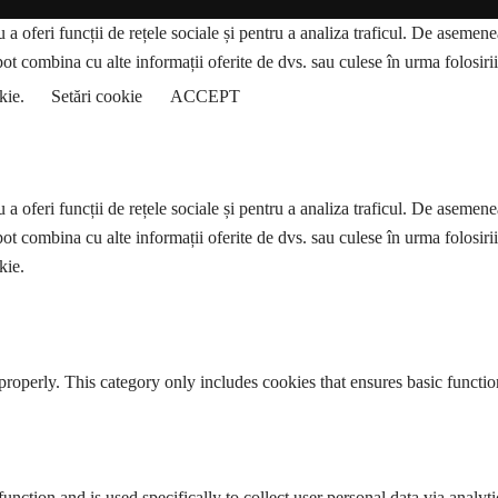
a oferi funcții de rețele sociale și pentru a analiza traficul. De asemenea,
pot combina cu alte informații oferite de dvs. sau culese în urma folosirii s
okie.
Setări cookie
ACCEPT
a oferi funcții de rețele sociale și pentru a analiza traficul. De asemenea,
pot combina cu alte informații oferite de dvs. sau culese în urma folosirii s
kie.
properly. This category only includes cookies that ensures basic functio
function and is used specifically to collect user personal data via anal