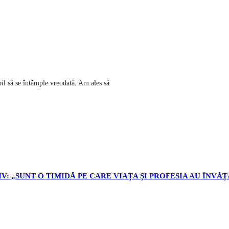
ibil să se întâmple vreodată. Am ales să
V: „SUNT O TIMIDĂ PE CARE VIAȚA ȘI PROFESIA AU ÎNVĂȚ