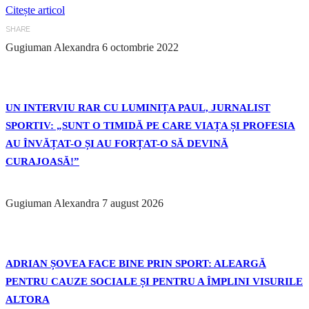
Citește articol
SHARE
Gugiuman Alexandra
6 octombrie 2022
UN INTERVIU RAR CU LUMINIȚA PAUL, JURNALIST
SPORTIV: „SUNT O TIMIDĂ PE CARE VIAȚA ȘI PROFESIA
AU ÎNVĂȚAT-O ȘI AU FORȚAT-O SĂ DEVINĂ
CURAJOASĂ!”
Gugiuman Alexandra
7 august 2026
ADRIAN ȘOVEA FACE BINE PRIN SPORT: ALEARGĂ
PENTRU CAUZE SOCIALE ȘI PENTRU A ÎMPLINI VISURILE
ALTORA