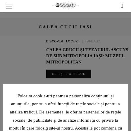
CALEA CUCII IASI
DISCOVER
LOCURI
3 ANI AGO
CALEA CRUCII ȘI TEZAURUL ASCUNS
DE SUB MITROPOLIA IAȘI: MUZEUL
MITROPOLITAN
CITEȘTE ARTICOL
SHARE
Folosim cookie-uri pentru a personaliza conținutul și
anunțurile, pentru a oferi funcții de rețele sociale și pentru a
analiza traficul. De asemenea, le oferim partenerilor de rețele
ADRIAN ȘOVEA FACE BINE PRIN SPORT: ALEARGĂ PENTRU
CAUZE SOCIALE ȘI PENTRU A ÎMPLINI VISURILE ALTORA
sociale, de publicitate și de analize informații cu privire la
modul în care folosiți site-ul nostru. Aceștia le pot combina cu