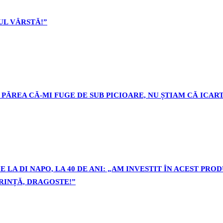
L VÂRSTĂ!”
PĂREA CĂ-MI FUGE DE SUB PICIOARE, NU ȘTIAM CĂ ICART
 LA DI NAPO, LA 40 DE ANI: „AM INVESTIT ÎN ACEST PR
ORINȚĂ, DRAGOSTE!”