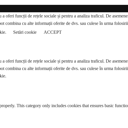
a oferi funcții de rețele sociale și pentru a analiza traficul. De asemenea,
pot combina cu alte informații oferite de dvs. sau culese în urma folosirii s
okie.
Setări cookie
ACCEPT
a oferi funcții de rețele sociale și pentru a analiza traficul. De asemenea,
pot combina cu alte informații oferite de dvs. sau culese în urma folosirii s
kie.
properly. This category only includes cookies that ensures basic functio