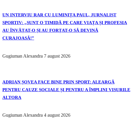
UN INTERVIU RAR CU LUMINIȚA PAUL, JURNALIST
SPORTIV: „SUNT O TIMIDĂ PE CARE VIAȚA ȘI PROFESIA
AU ÎNVĂȚAT-O ȘI AU FORȚAT-O SĂ DEVINĂ
CURAJOASĂ!”
Gugiuman Alexandra
7 august 2026
ADRIAN ȘOVEA FACE BINE PRIN SPORT: ALEARGĂ
PENTRU CAUZE SOCIALE ȘI PENTRU A ÎMPLINI VISURILE
ALTORA
Gugiuman Alexandra
4 august 2026