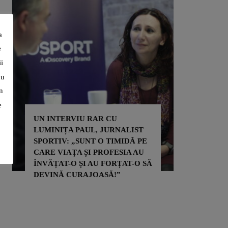
a
e
i
cu
n
e
UN INTERVIU RAR CU
LUMINIȚA PAUL, JURNALIST
SPORTIV: „SUNT O TIMIDĂ PE
CARE VIAȚA ȘI PROFESIA AU
ÎNVĂȚAT-O ȘI AU FORȚAT-O SĂ
DEVINĂ CURAJOASĂ!”