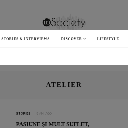
STORIES & INTERVIEWS
DISCOVER
LIFESTYLE
ROXANA BRĂNIȘTEANU: „ÎN
ATELIER
IANUARIE 2022, CÂND TOTUL
PĂREA CĂ-MI FUGE DE SUB
PICIOARE, NU ȘTIAM CĂ
ICARTE, IPARTE E AUR
PENTRU MINE!”
STORIES
8 ANI AGO
PASIUNE ȘI MULT SUFLET,