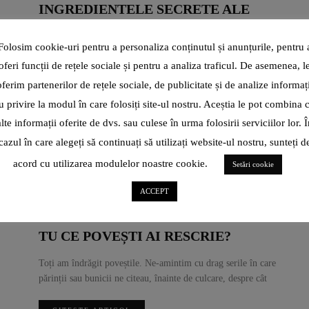
INGREDIENTELE SECRETE ALE
ATELIERULUI DE GUST BUN
Folosim cookie-uri pentru a personaliza conținutul și anunțurile, pentru 
Se vehiculează un clișeu în zilele noastre, cum că femeile,
oferi funcții de rețele sociale și pentru a analiza traficul. De asemenea, l
după vârsta de 30 de ani au o altă criză
oferim partenerilor de rețele sociale, de publicitate și de analize informați
CITEȘTE ARTICOL
u privire la modul în care folosiți site-ul nostru. Aceștia le pot combina 
alte informații oferite de dvs. sau culese în urma folosirii serviciilor lor. Î
SHARE
cazul în care alegeți să continuați să utilizați website-ul nostru, sunteți d
acord cu utilizarea modulelor noastre cookie.
Setări cookie
ACCEPT
CITY LIFE
9 ANI AGO
TU CE POVEȘTI AI RESCRIE?
Toți am îndrăgit poveștile. Ne-amintim cu drag serile în care
părinții sau bunicii ne citeau, înainte de culcare, despre cât