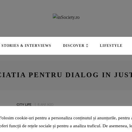
STORIES & INTERVIEWS
DISCOVER
LIFESTYLE
ROXANA BRĂNIȘTEANU: „ÎN
IATIA PENTRU DIALOG IN JUS
IANUARIE 2022, CÂND TOTUL
PĂREA CĂ-MI FUGE DE SUB
PICIOARE, NU ȘTIAM CĂ
ICARTE, IPARTE E AUR
PENTRU MINE!”
CITY LIFE
8 ANI AGO
IEȘENII, INVITAȚI SĂ CELEBREZE
Folosim cookie-uri pentru a personaliza conținutul și anunțurile, pentru 
PE BICICLETE CENTENARUL MARII
oferi funcții de rețele sociale și pentru a analiza traficul. De asemenea, l
UNIRI