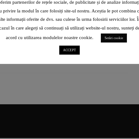
oferim partenerilor de rețele sociale, de publicitate și de analize informați
u privire la modul în care folosiți site-ul nostru. Aceștia le pot combina 
Asociația pentru Dialog în Justiție, în parteneriat cu Primăria
municipiului Iași, organizează pe 22 septembrie o plimbare cu
alte informații oferite de dvs. sau culese în urma folosirii serviciilor lor. Î
bicicleta pe
cazul în care alegeți să continuați să utilizați website-ul nostru, sunteți d
acord cu utilizarea modulelor noastre cookie.
Setări cookie
CITEȘTE ARTICOL
ACCEPT
SHARE