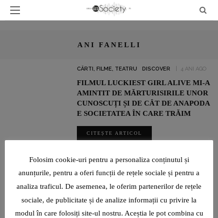
ANI FANELLI
CĂRTI, FILME, TEATRU
DISCOVER
4 ANI AGO
FILMUL LUCKIEST GIRL ALIVE MI-A
AMINTIT DE MĂRTURISIRILE UNOR
CUNOSCUȚI ȘI DE CÂT DE ANAPODA
E SOCIETATEA ÎN CARE TRĂIM
CITEȘTE ARTICOL
SHARE
Folosim cookie-uri pentru a personaliza conținutul și
anunțurile, pentru a oferi funcții de rețele sociale și pentru a
analiza traficul. De asemenea, le oferim partenerilor de rețele
UN INTERVIU RAR CU LUMINIȚA PAUL, JURNALIST SPORTIV:
„SUNT O TIMIDĂ PE CARE VIAȚA ȘI PROFESIA AU ÎNVĂȚAT-O ȘI
sociale, de publicitate și de analize informații cu privire la
AU FORȚAT-O SĂ DEVINĂ CURAJOASĂ!”
modul în care folosiți site-ul nostru. Aceștia le pot combina cu