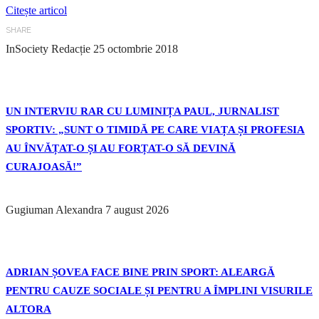
Citește articol
SHARE
InSociety Redacție
25 octombrie 2018
UN INTERVIU RAR CU LUMINIȚA PAUL, JURNALIST
SPORTIV: „SUNT O TIMIDĂ PE CARE VIAȚA ȘI PROFESIA
AU ÎNVĂȚAT-O ȘI AU FORȚAT-O SĂ DEVINĂ
CURAJOASĂ!”
Gugiuman Alexandra
7 august 2026
ADRIAN ȘOVEA FACE BINE PRIN SPORT: ALEARGĂ
PENTRU CAUZE SOCIALE ȘI PENTRU A ÎMPLINI VISURILE
ALTORA