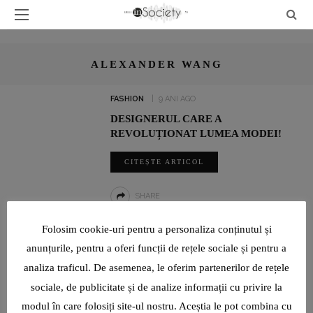
ALEXANDER WANG
FASHION
9 ANI AGO
DESIGNERUL CARE A
REVOLUȚIONAT LUMEA MODEI!
CITEȘTE ARTICOL
SHARE
Folosim cookie-uri pentru a personaliza conținutul și
UN INTERVIU RAR CU LUMINIȚA PAUL, JURNALIST SPORTIV:
anunțurile, pentru a oferi funcții de rețele sociale și pentru a
„SUNT O TIMIDĂ PE CARE VIAȚA ȘI PROFESIA AU ÎNVĂȚAT-O ȘI
analiza traficul. De asemenea, le oferim partenerilor de rețele
AU FORȚAT-O SĂ DEVINĂ CURAJOASĂ!”
sociale, de publicitate și de analize informații cu privire la
modul în care folosiți site-ul nostru. Aceștia le pot combina cu