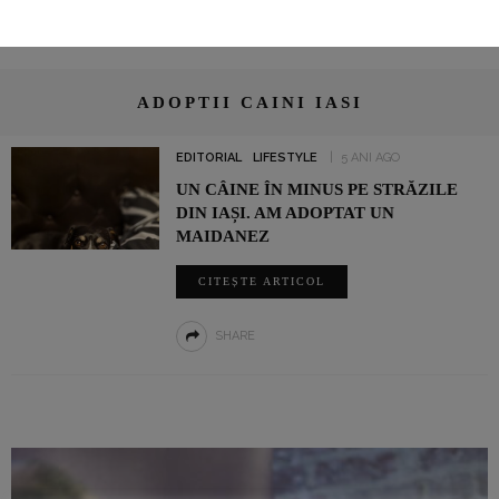
ADOPTII CAINI IASI
EDITORIAL
LIFESTYLE
5 ANI AGO
UN CÂINE ÎN MINUS PE STRĂZILE
DIN IAȘI. AM ADOPTAT UN
MAIDANEZ
CITEȘTE ARTICOL
SHARE