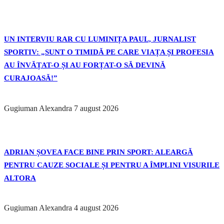
UN INTERVIU RAR CU LUMINIȚA PAUL, JURNALIST
SPORTIV: „SUNT O TIMIDĂ PE CARE VIAȚA ȘI PROFESIA
AU ÎNVĂȚAT-O ȘI AU FORȚAT-O SĂ DEVINĂ
CURAJOASĂ!”
Gugiuman Alexandra
7 august 2026
ADRIAN ȘOVEA FACE BINE PRIN SPORT: ALEARGĂ
PENTRU CAUZE SOCIALE ȘI PENTRU A ÎMPLINI VISURILE
ALTORA
Gugiuman Alexandra
4 august 2026