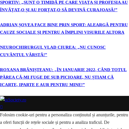
SPORTIV: „SUNT O TIMIDĂ PE CARE VIAȚA ȘI PROFESIA AU
ÎNVĂȚAT-O ȘI AU FORȚAT-O SĂ DEVINĂ CURAJOASĂ!”
ADRIAN ȘOVEA FACE BINE PRIN SPORT: ALEARGĂ PENTRU
CAUZE SOCIALE ȘI PENTRU A ÎMPLINI VISURILE ALTORA
NEUROCHIRURGUL VLAD CIUREA: „NU CUNOSC
CUVÂNTUL VÂRSTĂ!”
ROXANA BRĂNIȘTEANU: „ÎN IANUARIE 2022, CÂND TOTUL
PĂREA CĂ-MI FUGE DE SUB PICIOARE, NU ȘTIAM CĂ
ICARTE, IPARTE E AUR PENTRU MINE!”
Folosim cookie-uri pentru a personaliza conținutul și anunțurile, pentru
a oferi funcții de rețele sociale și pentru a analiza traficul. De