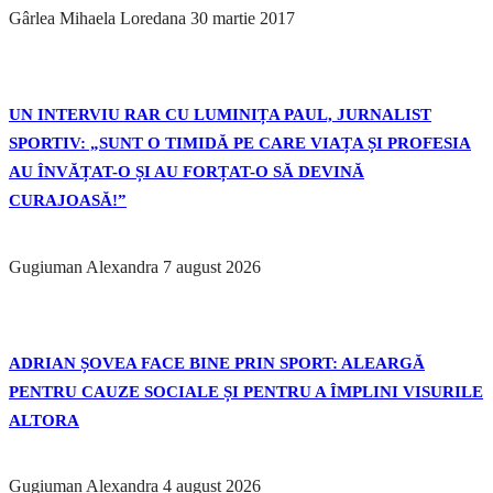
Gârlea Mihaela Loredana
30 martie 2017
UN INTERVIU RAR CU LUMINIȚA PAUL, JURNALIST
SPORTIV: „SUNT O TIMIDĂ PE CARE VIAȚA ȘI PROFESIA
AU ÎNVĂȚAT-O ȘI AU FORȚAT-O SĂ DEVINĂ
CURAJOASĂ!”
Gugiuman Alexandra
7 august 2026
ADRIAN ȘOVEA FACE BINE PRIN SPORT: ALEARGĂ
PENTRU CAUZE SOCIALE ȘI PENTRU A ÎMPLINI VISURILE
ALTORA
Gugiuman Alexandra
4 august 2026