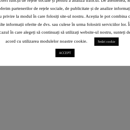
oferi funcții de rețele sociale și pentru a analiza traficul. De asemenea, l
Pe 13 august, într-o duminică ce se arată la fel de torită ca
oferim partenerilor de rețele sociale, de publicitate și de analize informați
zilele de vară de până acum, Elysium
u privire la modul în care folosiți site-ul nostru. Aceștia le pot combina 
CITEȘTE ARTICOL
alte informații oferite de dvs. sau culese în urma folosirii serviciilor lor. Î
cazul în care alegeți să continuați să utilizați website-ul nostru, sunteți d
SHARE
acord cu utilizarea modulelor noastre cookie.
Setări cookie
ACCEPT