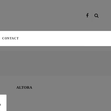
CONTACT
ADRIAN ȘOVEA FACE BINE
PRIN SPORT: ALEARGĂ
PENTRU CAUZE SOCIALE ȘI
PENTRU A ÎMPLINI VISURILE
ALTORA
a