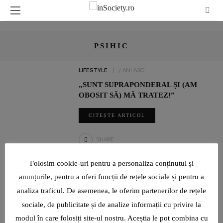
PSIHIC
LIFESTYLE
7 ANI AGO
„SUNT SUPRAPONDERAL ȘI (AM
OBOSIT SĂ) MĂ TRATEZ!”
CITEȘTE ARTICOL
SHARE
Folosim cookie-uri pentru a personaliza conținutul și
UN INTERVIU RAR CU LUMINIȚA PAUL, JURNALIST SPORTIV:
anunțurile, pentru a oferi funcții de rețele sociale și pentru a
„SUNT O TIMIDĂ PE CARE VIAȚA ȘI PROFESIA AU ÎNVĂȚAT-O ȘI
analiza traficul. De asemenea, le oferim partenerilor de rețele
AU FORȚAT-O SĂ DEVINĂ CURAJOASĂ!”
sociale, de publicitate și de analize informații cu privire la
modul în care folosiți site-ul nostru. Aceștia le pot combina cu