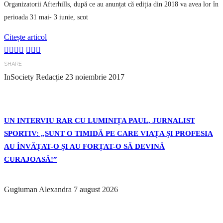
Organizatorii Afterhills, după ce au anunțat că ediția din 2018 va avea lor în
perioada 31 mai- 3 iunie, scot
Citește articol
SHARE
InSociety Redacție
23 noiembrie 2017
UN INTERVIU RAR CU LUMINIȚA PAUL, JURNALIST
SPORTIV: „SUNT O TIMIDĂ PE CARE VIAȚA ȘI PROFESIA
AU ÎNVĂȚAT-O ȘI AU FORȚAT-O SĂ DEVINĂ
CURAJOASĂ!”
Gugiuman Alexandra
7 august 2026