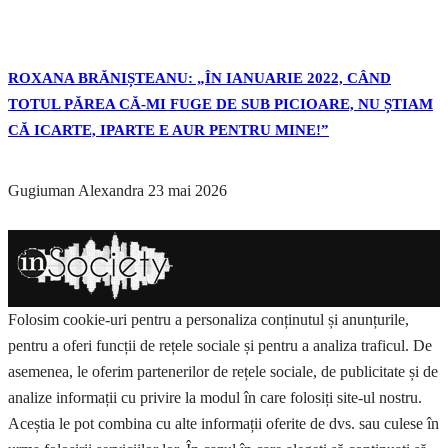
ROXANA BRĂNIȘTEANU: „ÎN IANUARIE 2022, CÂND
TOTUL PĂREA CĂ-MI FUGE DE SUB PICIOARE, NU ȘTIAM
CĂ ICARTE, IPARTE E AUR PENTRU MINE!”
Gugiuman Alexandra
23 mai 2026
Folosim cookie-uri pentru a personaliza conținutul și anunțurile,
pentru a oferi funcții de rețele sociale și pentru a analiza traficul. De
asemenea, le oferim partenerilor de rețele sociale, de publicitate și de
analize informații cu privire la modul în care folosiți site-ul nostru.
Aceștia le pot combina cu alte informații oferite de dvs. sau culese în