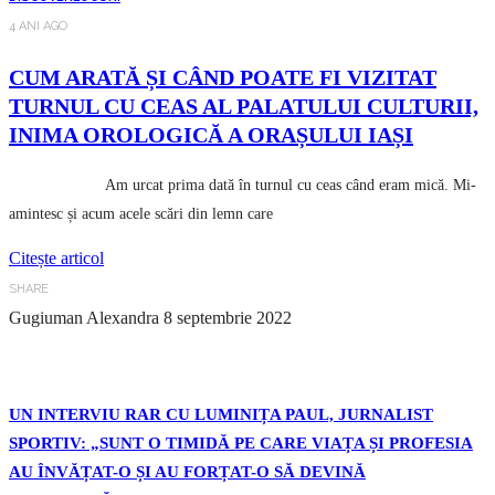
4 ANI AGO
CUM ARATĂ ȘI CÂND POATE FI VIZITAT
TURNUL CU CEAS AL PALATULUI CULTURII,
INIMA OROLOGICĂ A ORAȘULUI IAȘI
Am urcat prima dată în turnul cu ceas când eram mică. Mi-
amintesc și acum acele scări din lemn care
Citește articol
SHARE
Gugiuman Alexandra
8 septembrie 2022
UN INTERVIU RAR CU LUMINIȚA PAUL, JURNALIST
SPORTIV: „SUNT O TIMIDĂ PE CARE VIAȚA ȘI PROFESIA
AU ÎNVĂȚAT-O ȘI AU FORȚAT-O SĂ DEVINĂ