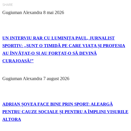
SHARE
Gugiuman Alexandra
8 mai 2026
UN INTERVIU RAR CU LUMINIȚA PAUL, JURNALIST
SPORTIV: „SUNT O TIMIDĂ PE CARE VIAȚA ȘI PROFESIA
AU ÎNVĂȚAT-O ȘI AU FORȚAT-O SĂ DEVINĂ
CURAJOASĂ!”
Gugiuman Alexandra
7 august 2026
ADRIAN ȘOVEA FACE BINE PRIN SPORT: ALEARGĂ
PENTRU CAUZE SOCIALE ȘI PENTRU A ÎMPLINI VISURILE
ALTORA